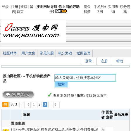
登录
|
注册
|
投稿
|
留
搜由网址导航-你上网的好助
周公
手机WA
实用查
积分游
言
|
首页
手!
解梦
P网
询
戏
社区精华
用户文集
常见问题
积分游戏
返回首页
登录
注册
帮助
搜由网社区
»
»
手机移动便携产
品
查看本版精华
/
版主:
本版暂无版主
48
3 / 3
-
1
2
3
-
《
》
作
回复
标题
最后发表
者
查看
置顶主题
社区公告:
本网站所有查询游戏工具均免费,无任何费用,通
bt