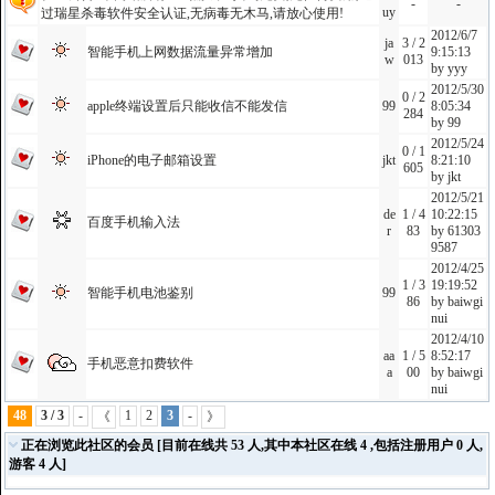
-
-
uy
过瑞星杀毒软件安全认证,无病毒无木马,请放心使用!
2012/6/7
ja
3 / 2
智能手机上网数据流量异常增加
9:15:13
w
013
by
yyy
2012/5/30
0 / 2
apple终端设置后只能收信不能发信
99
8:05:34
284
by
99
2012/5/24
0 / 1
iPhone的电子邮箱设置
jkt
8:21:10
605
by
jkt
2012/5/21
de
1 / 4
10:22:15
百度手机输入法
r
83
by
61303
9587
2012/4/25
1 / 3
19:19:52
智能手机电池鉴别
99
86
by
baiwgi
nui
2012/4/10
aa
1 / 5
8:52:17
手机恶意扣费软件
a
00
by
baiwgi
nui
48
3 / 3
-
1
2
3
-
《
》
正在浏览此社区的会员 [目前在线共 53 人,其中本社区在线 4 ,包括注册用户 0 人,
游客 4 人]