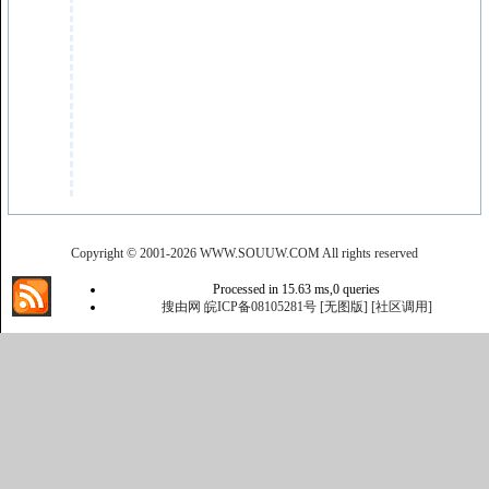
Copyright © 2001-
2026 WWW.SOUUW.COM All rights reserved
Processed in 15.63 ms,0 queries
搜由网
皖ICP备08105281号
[无图版]
[社区调用]