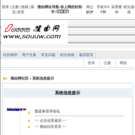
登录
|
注册
|
投稿
|
留
搜由网址导航-你上网的好助
周公
手机WA
实用查
积分游
言
|
首页
手!
解梦
P网
询
戏
社区精华
用户文集
常见问题
积分游戏
返回首页
登录
注册
帮助
搜由网社区
» 系统信息提示
系统信息提示
您还未
登录
论坛
<< 点击这里返回 >>
<< 搜由社区首页 >>