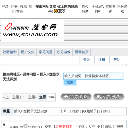
登录
|
注册
|
投稿
|
留
搜由网址导航-你上网的好助
周公
手机WA
实用查
积分游
言
|
首页
手!
解梦
P网
询
戏
社区精华
用户文集
常见问题
积分游戏
返回首页
登录
注册
帮助
搜由网社区
»
硬件问题
» 插入U盘提示
无法识别
‹‹上一主题
|
下一主题››
查看
3904
标题
插入U盘提示无法识别
[
打印
] [
推荐 ] [
收藏帖子
] [
订阅
]
9
楼主 [
点击复制本
[ 字体：
大
中
小
] [
编辑
] [
报告
发表时间
2013/4/2 8: