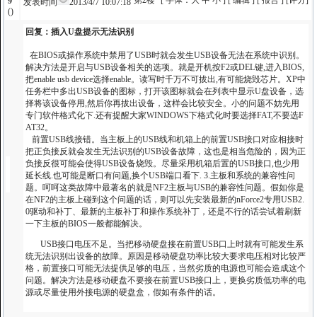
第2楼
[ 字体：
大
中
小
] [
编辑
] [
报告
] [
评分
]
9
发表时间
2013/4/7 10:07:18
()
回复：插入U盘提示无法识别
在BIOS或操作系统中禁用了USB时就会发生USB设备无法在系统中识别。
解决方法是开启与USB设备相关的选项。就是开机按F2或DEL键,进入BIOS,
把enable usb device选择enable。读写时千万不可拔出,有可能烧毁芯片。XP中
任务栏中多出USB设备的图标，打开该图标就会在列表中显示U盘设备，选
择将该设备停用,然后你再拔出设备，这样会比较安全。小的问题不妨先用
专门软件格式化下.还有提醒大家WINDOWS下格式化时要选择FAT,不要选F
AT32。
前置USB线接错。当主板上的USB线和机箱上的前置USB接口对应相接时
把正负接反就会发生无法识别的USB设备故障，这也是相当危险的，因为正
负接反很可能会使得USB设备烧毁。尽量采用机箱后置的USB接口,也少用
延长线.也可能是断口有问题,换个USB端口看下. 3.主板和系统的兼容性问
题。呵呵这类故障中最著名的就是NF2主板与USB的兼容性问题。假如你是
在NF2的主板上碰到这个问题的话，则可以先安装最新的nForce2专用USB2.
0驱动和补丁、最新的主板补丁和操作系统补丁，还是不行的话尝试着刷新
一下主板的BIOS一般都能解决。
USB接口电压不足。当把移动硬盘接在前置USB口上时就有可能发生系
统无法识别出设备的故障。原因是移动硬盘功率比较大要求电压相对比较严
格，前置接口可能无法提供足够的电压，当然劣质的电源也可能会造成这个
问题。解决方法是移动硬盘不要接在前置USB接口上，更换劣质低功率的电
源或尽量使用外接电源的硬盘盒，假如有条件的话。