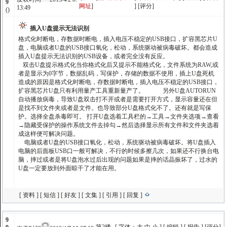
9
网址
]
] [
评分
]
13:49
()
插入U盘提示无法识别
格式化时断电，存数据时断电，插入电压不稳定的USB接口，扩容黑芯片U
盘，电脑或者U盘的USB接口氧化，松动，系统驱动被病毒破坏。都会造成
插入U盘提示无法识别的USB设备，或者完全没有反应。
双击U盘提示格式化当你格式化后又提示不能格式化，文件系统为RAW,或
者是显示为0字节，数据乱码，写保护，存储的数据不使用，插上U盘死机
造成的原因是格式化时断电，存数据时断电，插入电压不稳定的USB接口，
扩容黑芯片U盘只有利用量产工具重新量产了。 另外U盘AUTORUN
自动播放病毒，导致U盘双击打不开或者是需要打开方式，显示容量还在但
是找不到文件夹或者是文件。也导致部分U盘格式化不了。还有就是写保
护。选择全盘杀毒即可。 打开U盘选着工具栏的→工具→文件夹选项→查看
→隐藏受保护的操作系统文件去掉勾→然后选择显示所有文件和文件夹选着
成这样便可解决问题。
电脑或者U盘的USB接口氧化，松动，系统驱动被病毒破坏。将U盘插入
电脑的后面板USB口一般可解决，不行的时候多擦几次，如果还不行换台电
脑，摔过或者是将U盘泡水过后出现的问题如果是摔的话晶振坏了，过水的
U盘一定要放到外面晾干了才能在用。
[
资料
] [
短信
] [
好友
] [
文集
] [
引用
] [
回复
]
9