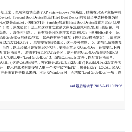
顺利成功安装了XP vista windows 7等系统，结果在845GV主板中总
econd Boot Device]以及[Third Boot Device]的项目当中选择要做为第
e)，偶把它打开（enable)然后把First Boot Device设置为USB-CDR
成功了！ 唉，原来如此！以上的这些其实就是大家多观察就可以发现问题所在。同
。。没任何问题。。还有就是分区偶非常喜欢在DOS下使用fdisk命令，for
选择需要安装Grub4Dos的硬盘/软盘，如果你有多个磁盘（包括USB移动硬盘），请留意
32/EXT2/EXT3）。若需要安装到MBR，这一步可省略。 5、若想以后能恢复
则说明安装成功。 当然，以上步骤只是安装启动代码，要能正常启动Grub4Dos，还需要以下的
配置启动菜单。 若没有FAT16/FAT32分区，则不能把Grub4Dos安装到MBR/B
RLDR="Load Grub4Dos" 3、编辑C:\menu.lst文件，以配置启动菜单。
EG.HI_( 这是CAB压缩包，将它解开成SETUPREG.HIV) REGEDIT/sREG文件名
开，提示挂载名时随便输入取一个名字如“WinPE”，展开HKEY_LOCAL_MAC
文件替换原来的。次启动Windows时，会增加"Load Grub4Dos"一项，选
asd 最后编辑于 2015-2-15 10:59:06