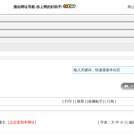
搜由网址导航-你上网的好助手!
周
[
打印
] [
推荐 ] [
收藏帖子
] [
订阅
]
楼主 [
点击复制本网址
]
[ 字体：
大
中
小
] [
编