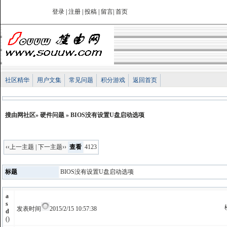
登录
|
注册
|
投稿
|
留言
|
首页
社区精华
用户文集
常见问题
积分游戏
返回首页
搜由网社区
»
硬件问题
» BIOS没有设置U盘启动选项
‹‹上一主题
|
下一主题››
查看
4123
标题
BIOS没有设置U盘启动选项
a
s
发表时间
2015/2/15 10:57:38
d
()