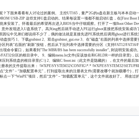
面来看看有人讨论过的案例。 主控UT165，量产2G的u盘在新主板与本本启动一切正常，也
SB-ZIP 这些支持U盘启动的。结果每设置一项都不能启动U盘，在[First Boot Device]、[S
的希望再次进入BIOS当中仔细观察。打开了一项Boot Other Device(默是disabl
，意外发现进入U盘系统了。高兴ing然后就手动进入PE运行ghsot直接把系统安装
坛中兄弟们都说得不少了，偶的做法就是直接先进PE系统然后调用ghost进行系统安装
1、下载grubinst 2、双击grubinst_gui.exe 3、在"磁盘"右面的列表中
表"右面的"刷新"按钮，然后从下拉列表中选择需要的分区（支持FAT12/FAT16/FAT
，如果看到"The MBR/BS has been successfully installer", 
6/FAT32分区的根目录中。 9、编辑menu.lst文件(应该放在和GRLDR一样的目录里)，以
到系统盘的根目录里(C:\) 2、编辑C:\boot.ini（此文件是隐藏的），在文件的最后加上 C:\G
的文件提取出来： \WXPE\SYSTEM32\CONFIG\*.* \WXPE\SYSTEM32\SETUPR
E，然后点“文件”－“加载配置单元”，打到提取出来的注册表文件(需要改哪个就加载哪个)，打
下“WinPE”项目，然后“文件”－“卸载配置单元”，这个文件就改好了。 用改过的注册表