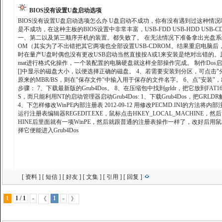
BIOS没有设置U盘启动选项
BIOS没有设置U盘启动选项怎么办 U盘启动不成功，你有没有遇到过这种情况呢？下
是不成功，在这种主板的BIOS设置中非常丰富，USB-FDD USB-HDD USB-CDROM U
一、第二以及第三顺序开机的装置。都失败了。 在无法情况下准备拿出光盘系统来安装了。怀着最后
OM（其实为了不出错把其它两项也全部设置USB-CDROM。结果重启电脑后
时在量产U盘时偶也没有更改USB启动当然直接按A或1来安装是绝对出错的。原因
mat进行格式化操作，一个装配置的电脑硬盘就这样全部操作完成。 制作Dos启动盘技巧 
[]中显示的磁盘大小，以便选择正确的磁盘。 4、若需要安装到分区，可点击"分区列
原来的MBR/BS，则在"保存文件"中输入用于保存的文件名字。 6、点"安装"，出现命令窗口
步骤： 7、下载最新版的Grub4Dos。 8、在压缩包中找到grldr，把它放到FAT1
S，而只能利用NT的启动管理器启动Grub4Dos: 1、下载Grub4Dos，把GRLDR解压
4、下怎样修改WinPE内部注册表 2012-09-12 用修改PECMD.INI的方法将内部注册表
运行注册表编辑器REGEDIT.EXE，鼠标点击HKEY_LOCAL_MACHIN
HINE后里面就有一项WinPE，然后就跟普通的注册表操作一样了，改好后用鼠标点一
择它便能进入Grub4Dos
[
资料
] [
短信
] [
好友
] [
文集
] [
引用
] [
回复
]
1
1 / 1
-
1
-
《
》