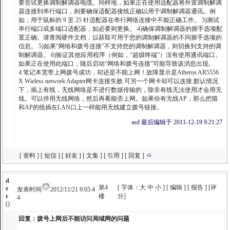
要尝试更换调制解调器电缆。同样地，如果正在使用适配器将外置调制解调
器连接到串行端口，则要确保适配器接线正确以用于调制解调器通讯。例
如，用于鼠标的 9 至 25 针适配器在串行网络连接中不能正确工作。 3)测试
串行端口或多端口适配器，如必要则更换。 4)确保调制解调器的握手选项配
置正确。请查阅硬件文档，以获取可用于您的调制解调器的不同握手选项的
信息。 5)如果“网络和拨号连接”不支持您的调制解调器，则切换到支持的调
制解调器。 6)验证其他应用程序（例如，“超级终端”）没有使用通讯端口。
如果正在使用此端口，随后启动“网络和拨号连接”可能导致该消息出现。
4.笔记本宽带上网拨号成功，却还是不能上网！故障显示是Atheros AR5556
X Wieless network Adapter网卡连接失败.可另一个网卡却可以连接.默认情况
下，插上有线，无线网络是不进行数据传输的，除非有线无法使用才会用无
线。可以停用无线网络，然后再看能否上网。如果你有无线AP，那么把猫
和AP的线插在LAN口上一样能用无线建立拨号链接。
asd 最后编辑于 2011-12-19 9:21:27
[
资料
] [
短信
] [
好友
] [
文集
] [
引用
] [
回复
]
d
第4
[ 字体：
大
中
小
] [
编辑
] [
报告
] [
评
e
发表时间
2012/11/21 9:05:4
r
楼
分
]
4
()
回复：拨号上网后不能访问局域网的问题