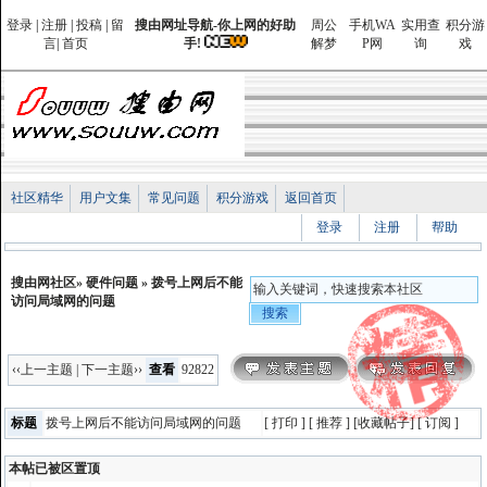
登录
|
注册
|
投稿
|
留
搜由网址导航-你上网的好助
周公
手机WA
实用查
积分游
言
|
首页
手!
解梦
P网
询
戏
社区精华
用户文集
常见问题
积分游戏
返回首页
登录
注册
帮助
搜由网社区
»
硬件问题
» 拨号上网后不能
访问局域网的问题
‹‹上一主题
|
下一主题››
查看
92822
标题
拨号上网后不能访问局域网的问题
[
打印
] [
推荐 ] [
收藏帖子
] [
订阅
]
本帖已被区置顶