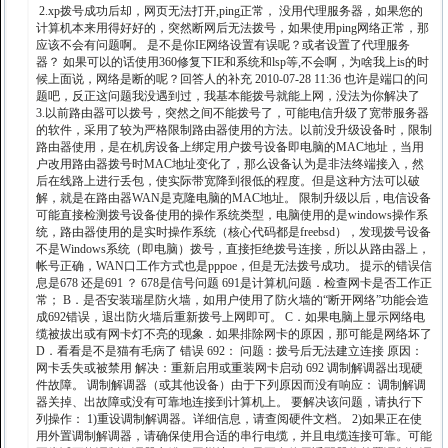
2.xp拨号成功后却，网页无法打开,ping正常， 没用代理服务器，如果您的
计算机本来用得好好的，突然断网后无法拨号，如果使用ping网络正常，那
应该不会有问题啊。 是不是你IE网络设置有误呢？或者设置了代理服务
器？ 如果可以的话使用360修复下IE和系统和lsp等,不会啊，为啥我上is的时
候上面说，网络是断的呢？回答人的补充 2010-07-28 11:36 也许是端口的问
题吧，反正这问题我没遇到过，我基本能拨号就能上网，没法为你解决了
3.以前路由器可以拨号，突然之间不能拨号了，可能电信升级了宽带服务器
的软件，采用了较为严格限制路由器使用的方法。以前没升级设备时，限制
路由器使用，是在机房设备上绑定用户拨号设备即电脑的MAC地址，当用
户改用路由器拨号时MAC地址变化了，那么设备认为是非法终端接入，然
后在线路上进行丢包，使实际带宽降到很低的程度。但是这种方法可以破
解，就是在路由器WAN是克隆电脑的MAC地址。 限制升级以后，电信设备
可能直接检测拨号设备使用的操作系统类型，电脑使用的是windows操作系
统，路由器使用的是实时操作系统（核心代码都是freebsd），发现拨号设备
不是Windows系统（即电脑）拨号，直接拒绝拨号连接，所以从路由器上，
帐号正确，WAN口工作方式也是pppoe，但是无法拨号成功。 提示的错误信
息是678 还是691 ？ 678是信号问题 691是计算机问题．检查网卡是否工作正
常； B．是否安装瑞星防火墙，如用户使用了防火墙的“断开网络”功能会造
成692错误，退出防火墙后重新拨号上网即可。 C．如果电脑上显示网络电
缆被拔出或有网卡灯不亮的现象．如果排除网卡的原因，那可能是网络坏了
D．看看是不是猫有毛病了 错误 692： 问题：拨号后无法建立连接 原因：
网卡丢失或被禁用 解决：重新启用或重装网卡启动 692 调制解调器出现硬
件故障。 调制解调器（或其他设备）由于下列原因而没有响应： 调制解调
器关掉、出故障或没有可靠地连接到计算机上。 要解决该问题，请执行下
列操作： 1)重设调制解调器。详细信息，请查阅硬件文档。 2)如果正在使
用外置调制解调器，请确保使用合适的串行电缆，并且电缆连接可靠。可能