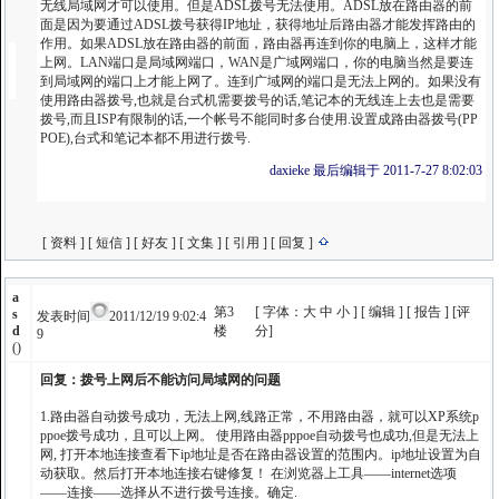
无线局域网才可以使用。但是ADSL拨号无法使用。ADSL放在路由器的前
面是因为要通过ADSL拨号获得IP地址，获得地址后路由器才能发挥路由的
作用。如果ADSL放在路由器的前面，路由器再连到你的电脑上，这样才能
上网。LAN端口是局域网端口，WAN是广域网端口，你的电脑当然是要连
到局域网的端口上才能上网了。连到广域网的端口是无法上网的。如果没有
使用路由器拨号,也就是台式机需要拨号的话,笔记本的无线连上去也是需要
拨号,而且ISP有限制的话,一个帐号不能同时多台使用.设置成路由器拨号(PP
POE),台式和笔记本都不用进行拨号.
daxieke 最后编辑于 2011-7-27 8:02:03
[
资料
] [
短信
] [
好友
] [
文集
] [
引用
] [
回复
]
a
第3
[ 字体：
大
中
小
] [
编辑
] [
报告
] [
评
s
发表时间
2011/12/19 9:02:4
d
楼
分
]
9
()
回复：拨号上网后不能访问局域网的问题
1.路由器自动拨号成功，无法上网,线路正常，不用路由器，就可以XP系统p
ppoe拨号成功，且可以上网。 使用路由器pppoe自动拨号也成功,但是无法上
网, 打开本地连接查看下ip地址是否在路由器设置的范围内。ip地址设置为自
动获取。然后打开本地连接右键修复！ 在浏览器上工具——internet选项
——连接——选择从不进行拨号连接。确定.