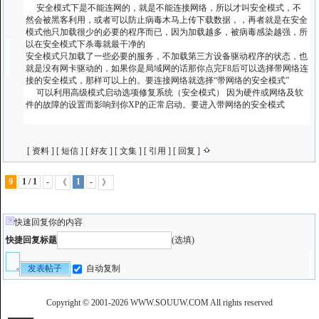
安全模式下是不能连网的，就是不能连接网络，所以才叫安全模式，不
然会被黑客利用，或者可以防止病毒木马上传下载数据，，再者就是在安全
模式他只加载很少的必要的程序而已，因为加载越多，被病毒感染越强，所
以在安全模式下杀毒就最干净的
安全模式只加载了一些必要的服务，不加载第三方设备驱动程序的状态，也
就是没有网卡驱动的，如果你是局域网的话那你点完F8后可以选择带网络连
接的安全模式，那样可以上的。要连接网络就选择“带网络的安全模式”
可以利用高级模式启动选项修复系统（安全模式） 因为硬件或网络及软
件的故障的设置而影响到你XP的正常启动。要进入带网络的安全模式
[
资料
] [
短信
] [
好友
] [
文集
] [
引用
] [
回复
]
9
1 / 1
-
1
-
《
》
快速回复你的内容
快捷回复标题
(选填)
自动复制
Copyright © 2001-
2026 WWW.SOUUW.COM All rights reserved