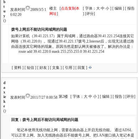
b
t
楼主 [
点击复制本
[ 字体：
大
中
小
] [
编辑
] [
报告
发表时间
2009/3/5 1
u
网址
]
] [
评分
]
6:02:20
y
()
拨号上网后不能访问局域网的问题
如果计算机（39.41.221.17）属于局域网，通过路由器39.41.221.254连接其它
网络（39.41.220.0）。现通过39.41.221.17拨号上Internet后，出现无法通过路
由器连接其它网络的现象。原因当然是默认网关被修改了。解决的办法是：
route add 39.41.220.0 mask 255.255.255.0 39.41.221.254
[
资料
] [
短信
] [
好友
] [
文集
] [
引用
] [
回复
]
d
a
x
第2楼
[ 字体：
大
中
小
] [
编辑
] [
报告
] [
评分
]
ie
发表时间
2011/7/27 8:00:58
k
e
()
回复：拨号上网后不能访问局域网的问题
笔记本使用无线功能上网，需要在路由器上开启无线功能。 通过ADSL
可以正常上网。加入无线路由器后不能拨号上网。把LAN接口插入笔记本是