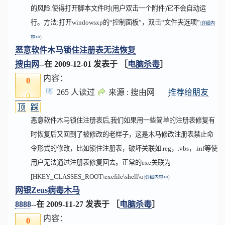
的风险.使得打开脚本文件时(用户双击一个附件)它不会自动运
行。方法:打开windowsxp的“控制面板”，双击“文件夹选项”
(
详细内
容>>
)
恶意软件木马锁住注册表无法恢复
搜由网
--在
2009-12-01
发表于 ［
电脑杀毒
］
内容：
0
265 人读过
来源 : 搜由网
推荐给朋友
0
顶
踩
恶意软件木马锁住注册表后,我们如果用一些简单的注册表修复有
时恢复后又回到了被修改的老样子，这是木马修改注册表禁止命
令形式的修改，比如锁住注册表，破坏关联如.reg，.vbs，.inf等使
用户无法通过注册表修复回去。正常的exe关联为
[HKEY_CLASSES_ROOT\exefile\shell\o
(
详细内容>>
)
网银Zeus病毒木马
8888
--在
2009-11-27
发表于 ［
电脑杀毒
］
内容：
0