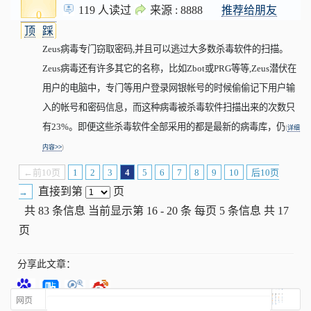
119 人读过
来源 : 8888
推荐给朋友
0
顶
踩
Zeus病毒专门窃取密码,并且可以逃过大多数杀毒软件的扫描。
Zeus病毒还有许多其它的名称，比如Zbot或PRG等等,Zeus潜伏在
用户的电脑中，专门等用户登录网银帐号的时候偷偷记下用户输
入的帐号和密码信息，而这种病毒被杀毒软件扫描出来的次数只
有23%。即便这些杀毒软件全部采用的都是最新的病毒库，仍
(
详细
内容>>
)
←前10页
1
2
3
4
5
6
7
8
9
10
后10页
直接到第
页
→
共 83 条信息 当前显示第 16 - 20 条 每页 5 条信息 共 17
页
分享此文章：