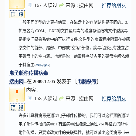
167 人读过
来源 : 搜由网
推荐给朋友
0
顶
踩
一般不同类型的计算机病毒，在磁盘上的存储结构是不同的。3.
扩展名为.COM、.EXE的文件型病毒的磁盘存储结构文件型病毒
是指专门感染系统中的可执行文件,文件型的病毒程序附着在被感
染文件的首部、尾部、中部或“空闲”部位，病毒程序没有独立占
用磁盘上的空白簇。也就是说，病毒程序所占用的磁盘空间依赖
于其宿主
(
详细内容>>
)
电子邮件传播病毒
搜由网
--在
2009-12-05
发表于 ［
电脑杀毒
］
内容：
0
158 人读过
来源 : 搜由网
推荐给朋友
0
顶
踩
许多计算机病毒是通过电子邮件传播的。我们可以这样预防通过
电子邮件传播的病毒:1.有些病毒比如蠕虫通过.vbs等格式的邮件
附件传播，只要修改文件的关联属性，就可以减少这类病毒带来